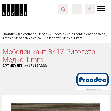
Начало
/
Кантове за мебели / Edges /
/
Дървесни / Woodgrains /
1mm
/ Мебелен кант 8417 Риголето Медно 1 mm
Мебелен кант 8417 Риголето
Медно 1 mm
АРТИКУЛЕН №
48417G333