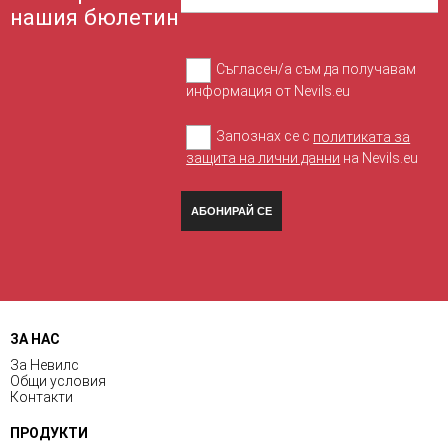
нашия бюлетин
Съгласен/а съм да получавам
информация от Nevils.eu
Запознах се с
политиката за
защита на лични данни
на Nevils.eu
АБОНИРАЙ СЕ
ЗА НАС
За Невилс
Общи условия
Контакти
ПРОДУКТИ