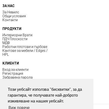
ЗА НАС
За Невилс
Общи условия
Контакти
ПРОДУКТИ
Интериорни Врати
ПДЧ Плоскости
МДФ
Работни плотове и гърбове
Кантове за мебели / Edges /
HPL
КЛИЕНТИ
Вход за клиенти
Регистрация
Забравена парола
Общи условия
Този уебсайт използва "бисквитки", за да
ПОЛЕЗНО
гарантира, че получавате най-доброто
изживяване на нашия уебсайт.
Виж повече