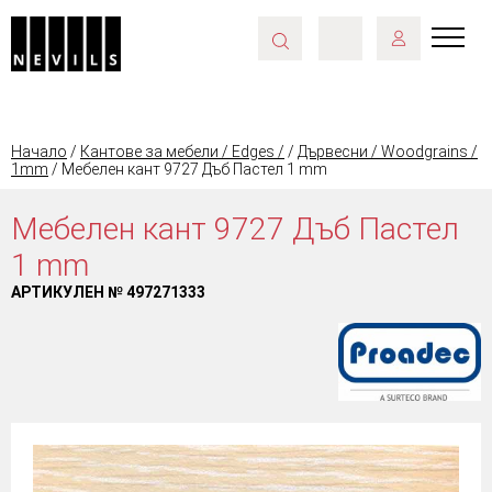
Начало
/
Кантове за мебели / Edges /
/
Дървесни / Woodgrains /
1mm
/ Мебелен кант 9727 Дъб Пастел 1 mm
Мебелен кант 9727 Дъб Пастел
1 mm
АРТИКУЛЕН №
497271333