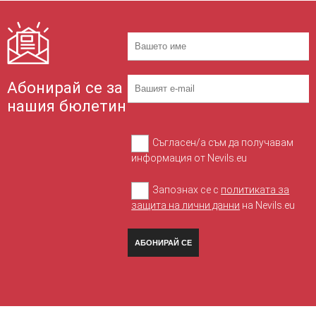
Абонирай се за
нашия бюлетин
Съгласен/а съм да получавам
информация от Nevils.eu
Запознах се с
политиката за
защита на лични данни
на Nevils.eu
АБОНИРАЙ СЕ