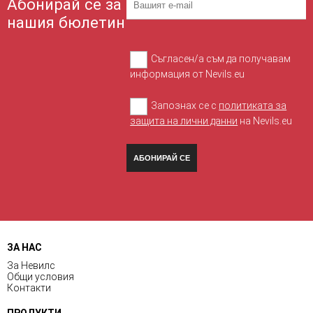
Абонирай се за
нашия бюлетин
Съгласен/а съм да получавам
информация от Nevils.eu
Запознах се с
политиката за
защита на лични данни
на Nevils.eu
АБОНИРАЙ СЕ
ЗА НАС
За Невилс
Общи условия
Контакти
ПРОДУКТИ