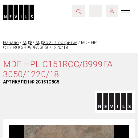
Начало
/
МДФ
/
МДФ с ХПЛ покритие
/ MDF HPL
C151ROC/B999FA 3050/1220/18
MDF HPL C151ROC/B999FA
3050/1220/18
АРТИКУЛЕН №
2C151C8C5