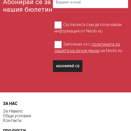
Абонирай се за
нашия бюлетин
Съгласен/а съм да получавам
информация от Nevils.eu
Запознах се с
политиката за
защита на лични данни
на Nevils.eu
АБОНИРАЙ СЕ
ЗА НАС
За Невилс
Общи условия
Контакти
ПРОДУКТИ