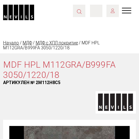
Начало
/
МДФ
/
МДФ с ХПЛ покритие
/ MDF HPL
M112GRA/B999FA 3050/1220/18
MDF HPL M112GRA/B999FA
3050/1220/18
АРТИКУЛЕН №
2M112H8C5