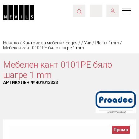
Начало
/
Кантове за мебели / Edges /
/
Уни / Plain / 1mm
/
Мебелен кант 0101PE бяло шагре 1 mm
Мебелен кант 0101PE бяло
шагре 1 mm
АРТИКУЛЕН №
401013333
Промо