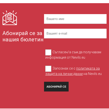
Абонирай се за
нашия бюлетин
Съгласен/а съм да получавам
информация от Nevils.eu
Запознах се с
политиката за
защита на лични данни
на Nevils.eu
АБОНИРАЙ СЕ