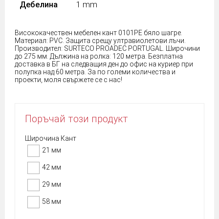
Дебелина
1 mm
Висококачествен мебелен кант 0101РЕ бяло шагре.
Материал: PVC. Защита срещу ултравиолетови лъчи.
Производител: SURTECO PROADEC PORTUGAL. Широчини
до 275 мм. Дължина на ролка: 120 метра. Безплатна
доставка в БГ на следващия ден до офис на куриер при
полупка над 60 метра. За по големи количества и
проекти, моля свържете се с нас!
Поръчай този продукт
Широчина Кант
21 мм
42 мм
29 мм
58 мм