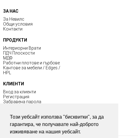
ЗА НАС
За Невилс
Общи условия
Контакти
ПРОДУКТИ
Интериорни Врати
ПДЧ Плоскости
МДФ
Работни плотове и гърбове
Кантове за мебели / Edges /
HPL
КЛИЕНТИ
Вход за клиенти
Регистрация
Забравена парола
Общи условия
Този уебсайт използва "бисквитки", за да
ПОЛЕЗНО
гарантира, че получавате най-доброто
изживяване на нашия уебсайт.