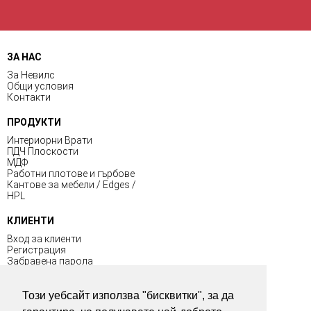
ЗА НАС
За Невилс
Общи условия
Контакти
ПРОДУКТИ
Интериорни Врати
ПДЧ Плоскости
МДФ
Работни плотове и гърбове
Кантове за мебели / Edges /
HPL
КЛИЕНТИ
Вход за клиенти
Регистрация
Забравена парола
Общи условия
Този уебсайт използва "бисквитки", за да
ПОЛЕЗНО